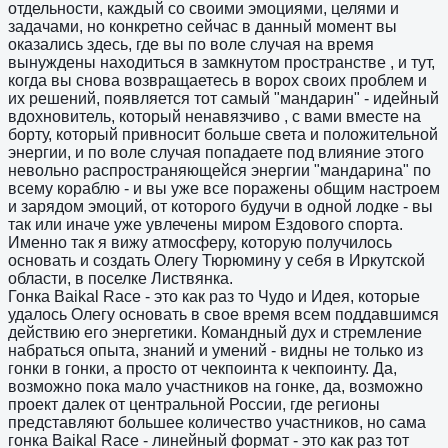
отдельности, каждый со своими эмоциями, целями и
задачами, но конкретно сейчас в данный момент вы
оказались здесь, где вы по воле случая на время
вынуждены находиться в замкнутом пространстве , и тут,
когда вы снова возвращаетесь в ворох своих проблем и
их решений, появляется тот самый "мандарин" - идейный
вдохновитель, который ненавязчиво , с вами вместе на
борту, который привносит больше света и положительной
энергии, и по воле случая попадаете под влияние этого
невольно распространяющейся энергии "мандарина" по
всему кораблю - и вы уже все поражены общим настроем
и зарядом эмоций, от которого будучи в одной лодке - вы
так или иначе уже увлечены миром Ездового спорта.
Именно так я вижу атмосферу, которую получилось
основать и создать Олегу Тюрюмину у себя в Иркутской
области, в поселке Листвянка.
Гонка Baikal Race - это как раз то Чудо и Идея, которые
удалось Олегу основать в свое время всем поддавшимся
действию его энергетики. Командный дух и стремление
набраться опыта, знаний и умений - видны не только из
гонки в гонки, а просто от чекпоинта к чекпоинту. Да,
возможно пока мало участников на гонке, да, возможно
проект далек от центральной России, где регионы
представляют большее количество участников, но сама
гонка Baikal Race - линейный формат - это как раз тот