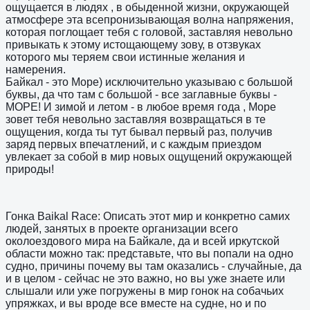
ощущается в людях , в обыденной жизни, окружающей
атмосфере эта всепронизывающая волна напряжения,
которая поглощает тебя с головой, заставляя невольно
привыкать к этому истощающему зову, в отзвуках
которого мы теряем свои истинные желания и
намерения.
Байкал - это Море) исключительно указываю с большой
буквы, да что там с большой - все заглавные буквы -
МОРЕ! И зимой и летом - в любое время года , Море
зовет тебя невольно заставляя возвращаться в те
ощущения, когда ты тут бывал первый раз, получив
заряд первых впечатлений, и с каждым приездом
увлекает за собой в мир новых ощущений окружающей
природы!
Гонка Baikal Race: Описать этот мир и конкретно самих
людей, занятых в проекте организации всего
околоездового мира на Байкале, да и всей иркутской
области можно так: представьте, что вы попали на одно
судно, причины почему вы там оказались - случайные, да
и в целом - сейчас не это важно, но вы уже знаете или
слышали или уже погружены в мир гонок на собачьих
упряжках, и вы вроде все вместе на судне, но и по