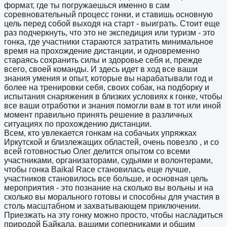
формат, где ты погружаешься именно в сам
соревновательный процесс гонки, и ставишь основную
цель перед собой выходя на старт - выиграть. Стоит еще
раз подчеркнуть, что это не экспедиция или туризм - это
гонка, где участники стараются затратить минимальное
время на прохождение дистанции, и одновременно
стараясь сохранить силы и здоровье себя и, прежде
всего, своей команды. И здесь идет в ход все ваши
знания умения и опыт, которые вы нарабатывали год и
более на тренировки себя, своих собак, на подборку и
испытания снаряжения в близких условиях к гонке, чтобы
все ваши отработки и знания помогли вам в тот или иной
момент правильно принять решение в различных
ситуациях по прохождению дистанции.
Всем, кто увлекается гонкам на собачьих упряжках
Иркутской и близлежащих областей, очень повезло , и со
всей готовностью Олег делится опытом со всеми
участниками, организаторами, судьями и волонтерами,
чтобы гонка Baikal Race становилась еще лучше,
участников становилось все больше, и основная цель
мероприятия - это познание на сколько вы вольны и на
сколько вы морального готовы и способны для участия в
столь масштабном и захватывающем приключении.
Приезжать на эту гонку можно просто, чтобы насладиться
природой Байкала, вашими соперниками и общим