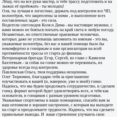
Лёшу, что на все руки мастер, и тебе трассу подготовить и на
лыжах её пробежать - ты молодец!
Оля, ты лучшая в логистике, держать под контролем все ЧП,
волонтёров, что закреплены за ними , и выполнение всех
поставленных задач - это сила.
Водители снегоходов Коля и Дима - вы настоящие мужики, с
вами можно не бояться поехать на край света в любую погоду.
Незаметные, но ответственные оранжевые человечки,
которых даже не успеваешь запомнить по именам - это вы,
уважаемые волонтёры, без вас и вашей помощи было бы
некомфортно и гонщикам и нам организаторам на всей
протяжённости трассы от старта до финиша.
Ветеринарная бригада: Егор, Сергей, во главе с Камилом
Бахтеевым - за собак на гонке можно не переживать, их
здоровье всегда под контролем.
Павлинская Ольга, твоя поддержка неоценима.
Олег Тюрюмин, благодарю тебя за приглашение
поучаствовать в вашей (и, наверное, уже и моей) гонке.
Надеюсь, что мы будем продолжать сотрудничество, и сделаем
гонку, формат которой будет удовлетворять всех, и тебя как
основателя, и гонщиков с разным уровнем подготовки.
Уважаемые спортсмены и ваши помощники, спасибо вам за
ваш оптимизм и хорошее настроение, с которым вы выходите
на старт и преодолеваете трудности. Надеюсь, что вы сделаете
правильные выводы. И ваше стремление улучшить свои