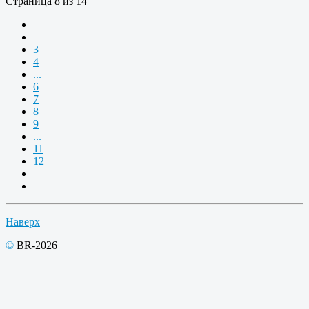
Страница 8 из 14
3
4
...
6
7
8
9
...
11
12
Наверх
©
BR-2026