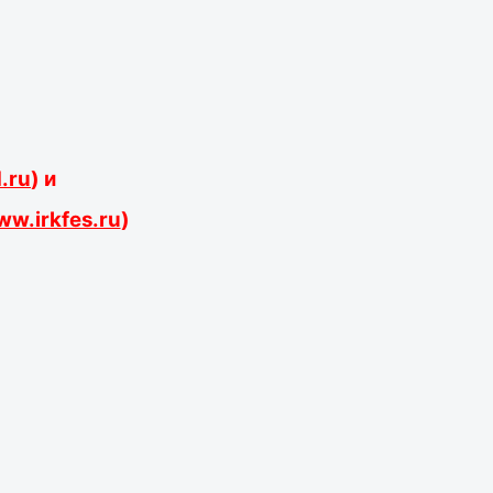
.ru
)
и
w.irkfes.ru
)