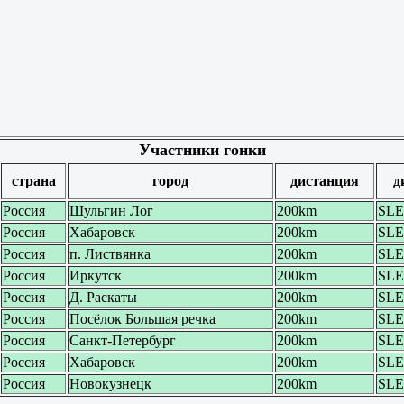
Участники гонки
страна
город
дистанция
д
Россия
Шульгин Лог
200km
SL
Россия
Хабаровск
200km
SL
Россия
п. Листвянка
200km
SL
Россия
Иркутск
200km
SL
Россия
Д. Раскаты
200km
SL
Россия
Посёлок Большая речка
200km
SL
Россия
Санкт-Петербург
200km
SL
Россия
Хабаровск
200km
SL
Россия
Новокузнецк
200km
SL