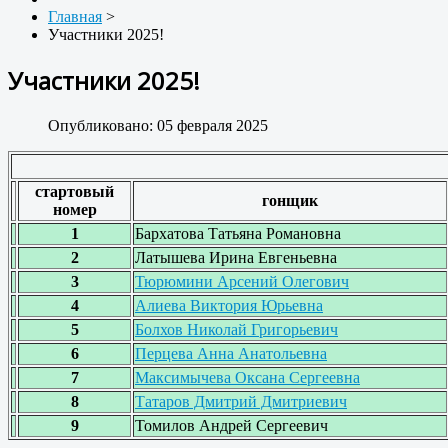
Главная
>
Участники 2025!
Участники 2025!
Опубликовано: 05 февраля 2025
стартовый
гонщик
номер
1
Бархатова Татьяна Романовна
2
Латышева Ирина Евгеньевна
3
Тюрюмини Арсений Олегович
4
Алиева Виктория Юрьевна
5
Болхов Николай Григорьевич
6
Перцева Анна Анатольевна
7
Максимычева Оксана Сергеевна
8
Татаров Дмитрий Дмитриевич
9
Томилов Андрей Сергеевич