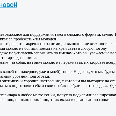
иновой
 невозможное для поддержания такого сложного формата: семью
лыжах её пробежать - ты молодец!
лонтёров, что закреплены за ними , и выполнение всех поставленн
ми можно не бояться поехать на край света в любую погоду.
даже не успеваешь запомнить по именам - это вы, уважаемые во
от старта до финиша.
вым - за собак на гонке можно не переживать, их здоровье всегд
 вашей (и, наверное, уже и моей) гонке. Надеюсь, что мы будем
 разным уровнем подготовки.
птимизм и хорошее настроение, с которым вы выходите на старт
ты в подготовке себя и своих собак не будет знать предела.
Удач
етеринара в любое место гонки, попутно подкармливал пирожка
алению, не знаю поимённо, за их вклад в организацию гонки.
ова