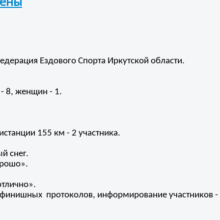
лены
едерация Ездового Спорта Иркутской области.
- 8, женщин - 1.
станции 155 км - 2 участника.
й снег.
орошо».
отлично».
/финишных протоколов, информирование участников - 