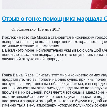
Отзыв о гонке помощника маршала 
Опубликовано: 11 марта 2017
Иркутск - место где Москва становится мифическим город
всепронизывающая волна напряжения, которая поглощает т
истинные желания и намерения.
Байкал - это Море) исключительно указываю с большой букв
невольно заставляя возвращаться в те ощущения, когда т
ощущений окружающей природы!
Гонка Baikal Race: Описать этот мир и конкретно самих лю
представьте, что вы попали на одно судно, причины почему
погружены в мир гонок на собачьих упряжках, и вы вроде 
данный момент вы оказались здесь, где вы по воле случая
проблем и их решений, появляется тот самый "мандарин" -
положительной энергии, и по воле случая попадаете под
настроем и зарядом эмоций, от которого будучи в одной л
Именно так я вижу атмосферу, которую получилось основат