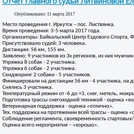
Отчёт главного судьи Литвиновой Е
Опубликовано: 11 марта 2017
Место проведения г. Иркутск – пос. Листвянка.
Время проведения: 3-5 марта 2017 года.
Организаторы: Байкальский Центр Ездового Спорта, Ф
Присутствовало судей: 3 человека.
Дистанции: 56 км, 155 км.
Заявлено: 9 участников из 3х регионов, из них мужчин 
Упряжка 8 собак - 2 участника.
Упряжка 6 собак - 2 участника.
Скиджоринг 2 собаки - 5 участников.
Финишировали на дистанции 56 км - 4 участника, на ди
Снялись 3 участника.
Температурный режим от -6 до +3, снег, метель, мокры
Подготовка трассы снегоходной техникой - оценка «х
Ветеринарная поддержка - оценка «отлично».
Тех. поддержка на протяжении всей трассы - оценка «
Соблюдение регламента, своевременность стартовых
Оценка всего мероприятия – «хорошо».