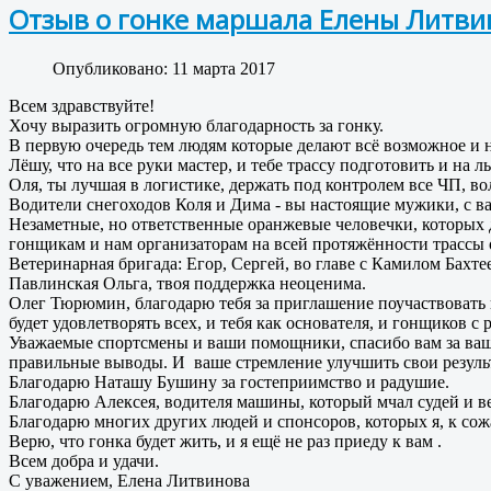
Отзыв о гонке маршала Елены Литв
Опубликовано: 11 марта 2017
Всем здравствуйте
!
Хочу выразить огромную благодарность за гонку.
В первую очередь тем людям которые делают всё возможное и
Лёшу, что на все руки мастер, и тебе трассу подготовить и на 
Оля, ты лучшая в логистике, держать под контролем все ЧП, во
Водители снегоходов Коля и Дима - вы настоящие мужики, с ва
Незаметные, но ответственные оранжевые человечки, которых 
гонщикам и нам организаторам на всей протяжённости трассы 
Ветеринарная бригада: Егор, Сергей, во главе с Камилом Бахтее
Павлинская Ольга, твоя поддержка неоценима.
Олег Тюрюмин, благодарю тебя за приглашение поучаствовать в
будет удовлетворять всех, и тебя как основателя, и гонщиков с
Уважаемые спортсмены и ваши помощники, спасибо вам за ваш о
правильные выводы. И ваше стремление улучшить свои результа
Благодарю Наташу Бушину за гостеприимство и радушие.
Благодарю Алексея, водителя машины, который мчал судей и в
Благодарю многих других людей и спонсоров, которых я, к сож
Верю, что гонка будет жить, и я ещё не раз приеду к вам .
Всем добра и удачи.
С уважением, Елена Литвин