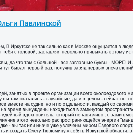
Ольги Павлинской
ом, В Иркутске не так сильно как в Москве ощущается в лю
ебя с головой, заставляя невольно привыкать к этому ист
ы, да что там с большой - все заглавные буквы - МОРЕ! И з
ы тут бывал первый раз, получив заряд первых впечатлений
дей, занятых в проекте организации всего околоездового ми
 вы там оказались - случайные, да и в целом - сейчас не э
все вместе на судне, но и по отдельности, каждый со своим
 на время вынуждены находиться в замкнутом пространстве 
 идейный вдохновитель, который ненавязчиво , с вами вмес
 влияние этого невольно распространяющейся энергии "ман
одке - вы так или иначе уже увлечены миром Ездового спорт
ь и создать Олегу Тюрюмину у себя в Иркутской области, в