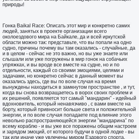
природы!
Гонка Baikal Race: Описать этот мир и конкретно самих
людей, занятых в проекте организации всего
околоездового мира на Байкале, да и всей иркутской
области можно так: представьте, что вы попали на одно
судно, причины почему вы там оказались - случайные, да
и в целом - сейчас не это важно, но вы уже знаете или
слышали или уже погружены в мир гонок на собачьих
упряжках, и вы вроде все вместе на судне, но и по
отдельности, каждый со своими эмоциями, целями и
задачами, но конкретно сейчас в данный момент вы
оказались здесь, где вы по воле случая на время
вынуждены находиться в замкнутом пространстве , и тут,
когда вы снова возвращаетесь в ворох своих проблем и
их решений, появляется тот самый "мандарин" - идейный
вдохновитель, который ненавязчиво , с вами вместе на
борту, который привносит больше света и положительной
энергии, и по воле случая попадаете под влияние этого
невольно распространяющейся энергии "мандарина" по
всему кораблю - и вы уже все поражены общим настроем
и зарядом эмоций, от которого будучи в одной лодке - вы
так или иначе уже увлечены миром Ездового спорта.