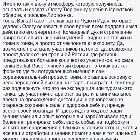
Именно так я вижу атмосферу, которую получилось
основать и создать Олегу Тюрюмину у себя в Иркутской
области, в поселке Листвянка.
Гонка Baikal Race - это как раз то Чудо и Идея, которые
удалось Олегу основать в свое время всем поддавшимся
действию его энергетики. Командный дух и стремление
набраться опыта, знаний и умений - видны не только из
гонки в гонки, а просто от чекпоинта к чекпоинту. Да,
возможно пока мало участников на гонке, да, возможно
проект далек от центральной России, где регионы
представляют большее количество участников, но сама
гонка Baikal Race - линейный формат - это как раз тот
формат, где ты погружаешься именно в сам
соревновательный процесс гонки, и ставишь основную
цель перед собой выходя на старт - выиграть. Стоит еще
раз подчеркнуть, что это не экспедиция или туризм - это
гонка, где участники стараются затратить минимальное
время на прохождение дистанции, и одновременно
стараясь сохранить силы и здоровье себя и, прежде
всего, своей команды. И здесь идет в ход все ваши
знания умения и опыт, которые вы нарабатывали год и
более на тренировки себя, своих собак, на подборку и
испытания снаряжения в близких условиях к гонке, чтобы
все ваши отработки и знания помогли вам в тот или иной
момент правильно принять решение в различных